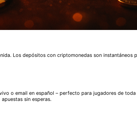
ida. Los depósitos con criptomonedas son instantáneos p
vivo o email en español – perfecto para jugadores de toda
 apuestas sin esperas.